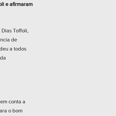
li e afirmaram
Dias Toffoli,
ência de
deu a todos
 da
o em conta a
para o bom