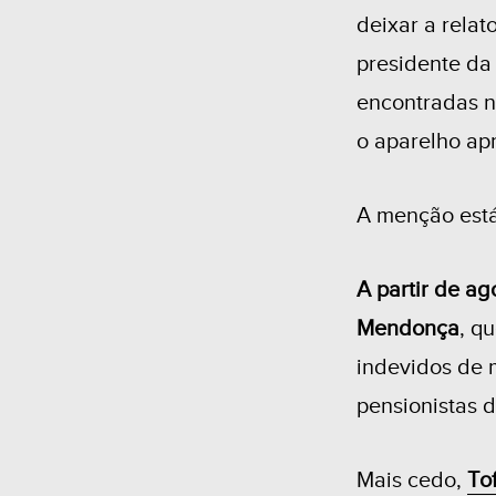
deixar a relat
presidente da
encontradas n
o aparelho ap
A menção está
A partir de a
Mendonça
, q
indevidos de 
pensionistas d
Mais cedo,
To