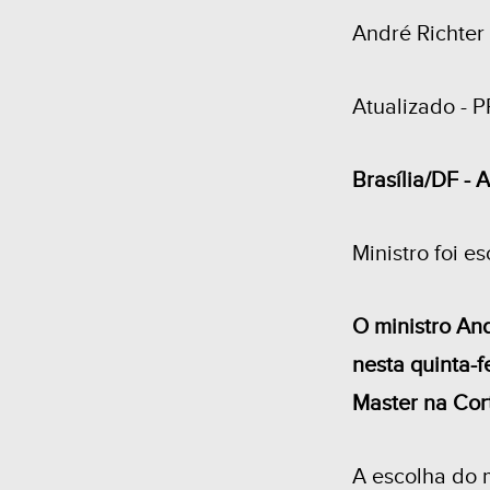
André Richter 
Atualizado - P
Brasília/DF - 
Ministro foi e
O ministro An
nesta quinta-f
Master na Cor
A escolha do m