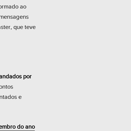
nformado ao
m mensagens
ster, que teve
mandados por
contos
ntados e
ovembro do ano