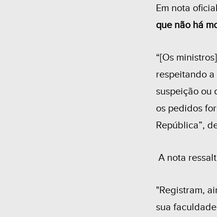
Em nota oficia
que não há mo
“[Os ministros
respeitando a
suspeição ou 
os pedidos fo
República”, de
A nota ressalt
"Registram, ai
sua faculdade