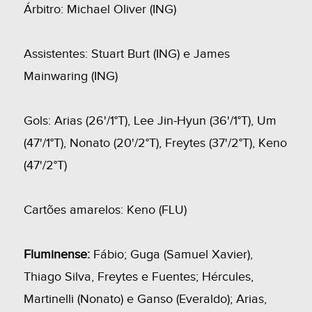
Árbitro: Michael Oliver (ING)
Assistentes: Stuart Burt (ING) e James
Mainwaring (ING)
Gols: Arias (26'/1°T), Lee Jin-Hyun (36'/1°T), Um
(47'/1°T), Nonato (20'/2°T), Freytes (37'/2°T), Keno
(47'/2°T)
Cartões amarelos: Keno (FLU)
Fluminense:
Fábio; Guga (Samuel Xavier),
Thiago Silva, Freytes e Fuentes; Hércules,
Martinelli (Nonato) e Ganso (Everaldo); Arias,